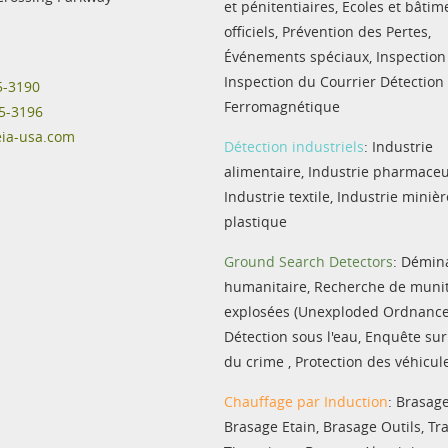
et pénitentiaires
,
Ecoles et bâtim
officiels
,
Prévention des Pertes
,
Événements spéciaux
,
Inspection
Inspection du Courrier
Détection
5-3190
Ferromagnétique
5-3196
eia-usa.com
Détection industriels
:
Industrie
alimentaire
,
Industrie pharmace
Industrie textile
,
Industrie minièr
plastique
Ground Search Detectors
:
Démin
humanitaire
,
Recherche de muni
explosées (Unexploded Ordnance
Détection sous l'eau
,
Enquête sur 
du crime
,
Protection des véhicul
Chauffage par Induction
:
Brasage
Brasage Etain
,
Brasage Outils
,
Tr