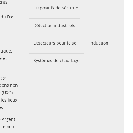
ents
Dispositifs de Sécurité
 du Fret
Détection industriels
Détecteurs pour le sol
Induction
utique
,
e et
Systèmes de chauffage
age
tions non
 (UXO)
,
les lieux
es
 Argent
,
aitement