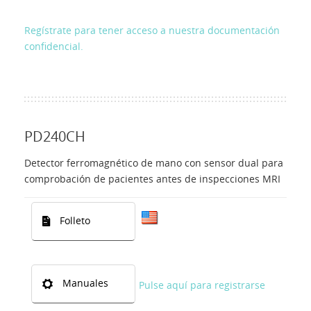
Healthcare Detection
Regístrate para tener acceso a nuestra documentación
Presentación
confidencial.
Contactos
Login
PD240CH
Detector ferromagnético de mano con sensor dual para
Lengua
comprobación de pacientes antes de inspecciones MRI
Folleto
Manuales
Pulse aquí para registrarse