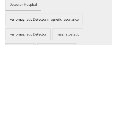
Detector Hospital
Ferromagnetic Detector magnetic resonance
Ferromagnetic Detector
magnetostatic
ferromagnetic
cell phone detector
contraband detector
MRI screening
2026 © CEIA USA |
Disclaimer, Privacy, Whistleblowing
|
Privacy Policy
|
Cookie Policy
|
Site Map