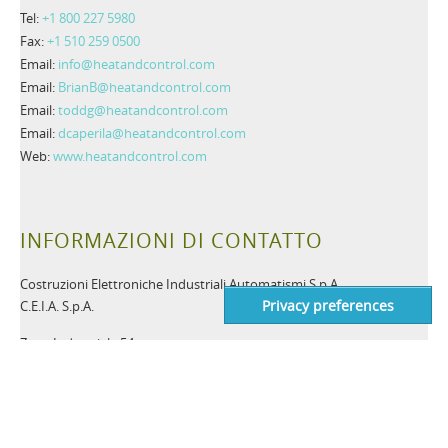
Tel:
+1 800 227 5980
Fax:
+1 510 259 0500
Email:
info@heatandcontrol.com
Email:
BrianB@heatandcontrol.com
Email:
toddg@heatandcontrol.com
Email:
dcaperila@heatandcontrol.com
Web:
www.heatandcontrol.com
INFORMAZIONI DI CONTATTO
Costruzioni Elettroniche Industriali Automatismi S.p.A.
C.E.I.A. S.p.A.
Zona Industriale 54
52041 Viciomaggio, Arezzo - Italy
VAT number: IT00308150515
Codice SDI: OIP3X40