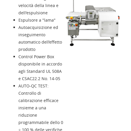
velocità della linea e
Contatti
dell'espulsione
Espulsore a "lama"
Autoacquisizione ed
Solution Designer
inseguimento
automatico dell’effetto
Login
prodotto
Control Power Box
disponibile in accordo
Rivenditori
agli Standard UL 508A
e CSAC22.2 No. 14-05
Lingua
AUTO-QC TEST:
Controllo di
calibrazione efficace
insieme a una
riduzione
programmabile dello 0
÷ 100 % delle verifiche