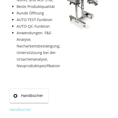
Beste Produktqualität
Kontakte
Runde Öffnung
AUTO-TEST-Funktion
Solution Designer
AUTO-QC-Funktion
Anwendungen: F&E-
Login
Analyse;
Nacharbeitsbestätigung;
Unterstützung bei der
Händler
Ursachenanalyse;
Neuproduktspezifikation
Sprache
Handbücher
Handbücher