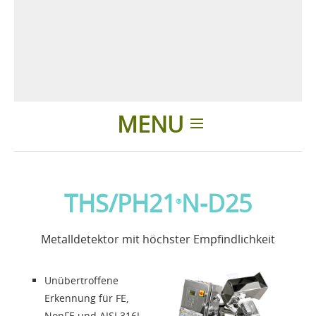
MENU
Einleitung
THS/PH21
N-D25
®
Anwendungen
Metalldetektor mit höchster Empfindlichkeit
Nachrichten
Unübertroffene
Über uns
Erkennung für FE,
NonFE und AISI 316L