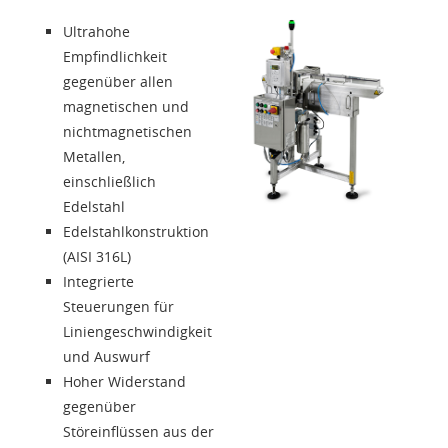
Über uns
Ultrahohe
Empfindlichkeit
Kontakte
gegenüber allen
magnetischen und
nichtmagnetischen
Solution Designer
Metallen,
einschließlich
Login
Edelstahl
Edelstahlkonstruktion
(AISI 316L)
Händler
Integrierte
Steuerungen für
Sprache
Liniengeschwindigkeit
und Auswurf
Hoher Widerstand
gegenüber
Störeinflüssen aus der