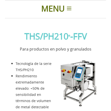
MENU
Introducción
THS/PH210
-FFV
®
Aplicaciones
Para productos en polvo y granulados
Noticias
Tecnología de la serie
Presentación
THS/PH210
Rendimiento
extremadamente
Contactos
elevado: +50% de
sensibilidad en
Solution Designer
términos de volumen
de metal detectable