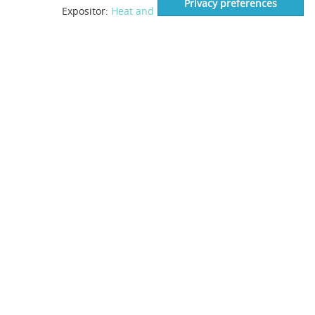
Expositor:
Heat and Control
- Booth 2331
Exposiciones y Eventos >>
INFORMACIÓN DE CONTACTO
Costruzioni Elettroniche Industriali Automatismi S.p.A.
C.E.I.A. S.p.A.
Zona Industriale 54
52041 Viciomaggio, Arezzo - Italy
VAT number: IT00308150515
Codice SDI: OIP3X40