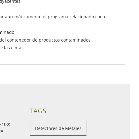
adyacentes
nar automáticamente el programa relacionado con el
aminado
io del contenedor de productos contaminados
e las cintas
TAGS
H210®
Detectores de Metales
DA