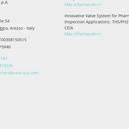
.p.A.
Más información>>
Innovative Valve System for Phar
le 54
Inspection Applications: THS/PH2
CEIA
gio, Arezzo - Italy
Más información>>
IT00308150515
IP3X40
4181
 418296
ectors@ceia-spa.com