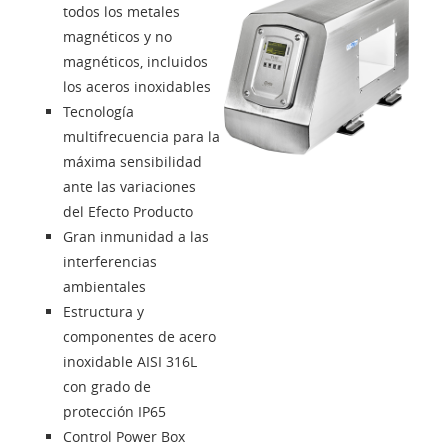
todos los metales
Contactos
magnéticos y no
magnéticos, incluidos
los aceros inoxidables
Solution Designer
Tecnología
multifrecuencia para la
Login
máxima sensibilidad
ante las variaciones
del Efecto Producto
Distribuidores
Gran inmunidad a las
interferencias
Lengua
ambientales
Estructura y
componentes de acero
inoxidable AISI 316L
con grado de
protección IP65
Control Power Box