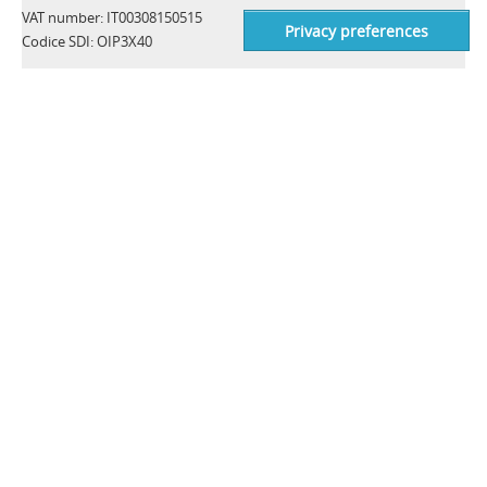
VAT number: IT00308150515
Codice SDI: OIP3X40
Tel:
+39 0575 4181
Fax:
+39 0575 418296
Email:
qa-detectors@ceia-spa.com
NOTICIAS
CEIA Launches Advanced THS/PH210® Metal Detector Series
with Full FDA Compliance
Más información>>
Innovative Valve System for Pharmaceutical Inspection
Applications: THS/PH210-FFV by CEIA
Más información>>