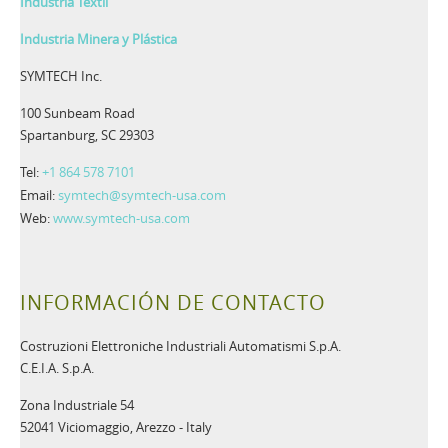
Industria Textil
Industria Minera y Plástica
SYMTECH Inc.
100 Sunbeam Road
Spartanburg, SC 29303
Tel:
+1 864 578 7101
Email:
symtech@symtech-usa.com
Web:
www.symtech-usa.com
INFORMACIÓN DE CONTACTO
Costruzioni Elettroniche Industriali Automatismi S.p.A.
C.E.I.A. S.p.A.
Zona Industriale 54
52041 Viciomaggio, Arezzo - Italy