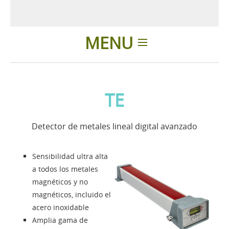
MENU
Introducción
TE
Aplicaciones
Detector de metales lineal digital avanzado
Noticias
Sensibilidad ultra alta
Presentación
a todos los metales
magnéticos y no
magnéticos, incluido el
Contactos
acero inoxidable
Amplia gama de
Solution Designer