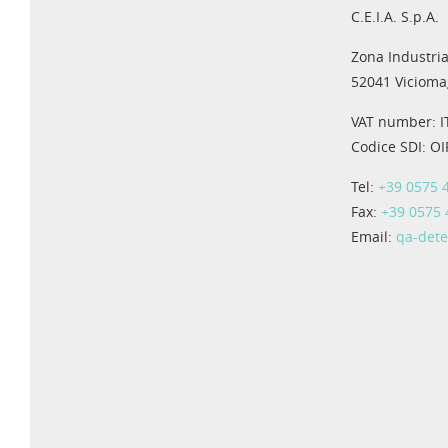
C.E.I.A. S.p.A.
Zona Industria
52041 Viciomag
VAT number: 
Codice SDI: O
Tel:
+39 0575 
Fax:
+39 0575
Email:
qa-det