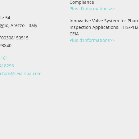
Compliance
Plus d'informations>>
le 54
Innovative Valve System for Phar
gio, Arezzo - Italy
Inspection Applications: THS/PH2
CEIA
IT00308150515
Plus d'informations>>
IP3X40
4181
 418296
ectors@ceia-spa.com