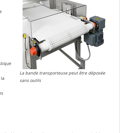
e
stique
La bande transporteuse peut être déposée
 la
sans outils
es