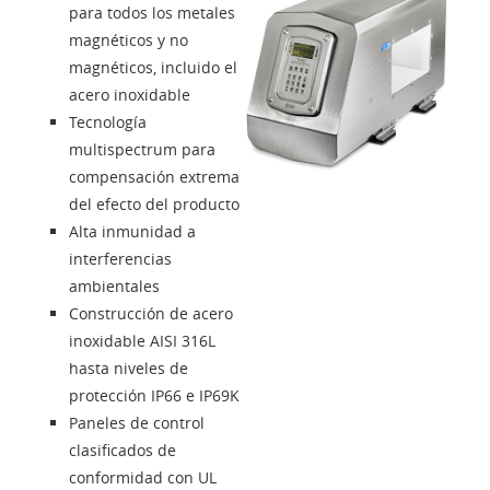
para todos los metales
Contactos
magnéticos y no
magnéticos, incluido el
acero inoxidable
Solution Designer
Tecnología
multispectrum para
Login
compensación extrema
del efecto del producto
Alta inmunidad a
Distribuidores
interferencias
ambientales
Lengua
Construcción de acero
inoxidable AISI 316L
hasta niveles de
protección IP66 e IP69K
Paneles de control
clasificados de
conformidad con UL