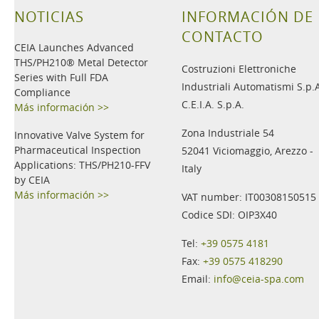
NOTICIAS
INFORMACIÓN DE
CONTACTO
CEIA Launches Advanced
THS/PH210® Metal Detector
Costruzioni Elettroniche
Series with Full FDA
Industriali Automatismi S.p.
Compliance
C.E.I.A. S.p.A.
Más información >>
Zona Industriale 54
Innovative Valve System for
Pharmaceutical Inspection
52041 Viciomaggio, Arezzo -
Applications: THS/PH210-FFV
Italy
by CEIA
Más información >>
VAT number: IT00308150515
Codice SDI: OIP3X40
Tel:
+39 0575 4181
Fax:
+39 0575 418290
Email:
info@ceia-spa.com