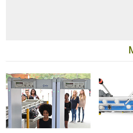
Detectores para la Seguridad
Detección 
Bajo Tierra
Detectore
salas MIR
Lengua