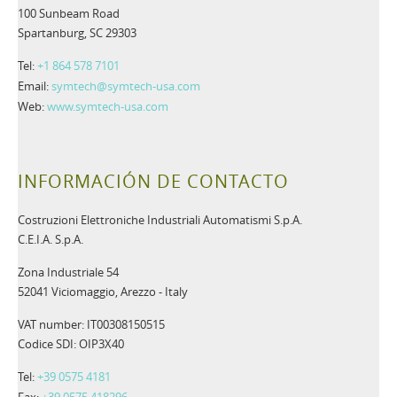
100 Sunbeam Road
Spartanburg, SC 29303
Tel:
+1 864 578 7101
Email:
symtech@symtech-usa.com
Web:
www.symtech-usa.com
INFORMACIÓN DE CONTACTO
Costruzioni Elettroniche Industriali Automatismi S.p.A.
C.E.I.A. S.p.A.
Zona Industriale 54
52041 Viciomaggio, Arezzo - Italy
VAT number: IT00308150515
Codice SDI: OIP3X40
Tel:
+39 0575 4181