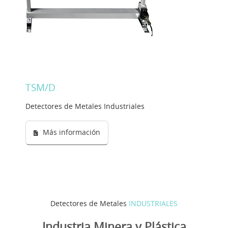
Solution Designer
Login
Distribuidores
TSM/D
Lengua
Detectores de Metales Industriales
Más información
Detectores de Metales
INDUSTRIALES
Industria Minera y Plástica