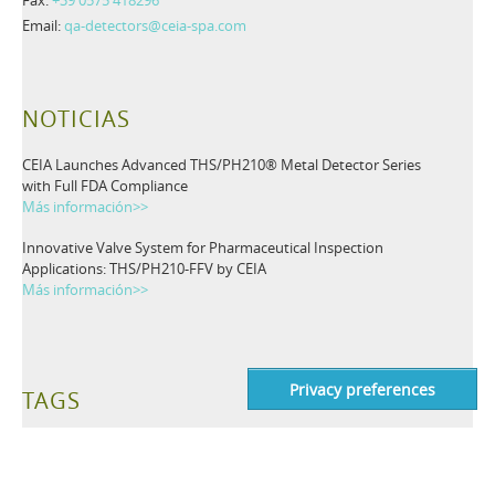
Fax:
+39 0575 418296
Email:
qa-detectors@ceia-spa.com
NOTICIAS
CEIA Launches Advanced THS/PH210® Metal Detector Series
with Full FDA Compliance
Más información>>
Innovative Valve System for Pharmaceutical Inspection
Applications: THS/PH210-FFV by CEIA
Más información>>
TAGS
Detectores de Metales
Detección industriales