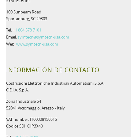
SYMTECH Inc.
100 Sunbeam Road
Spartanburg, SC 29303
Tel:
+1 864 578 7101
Email:
symtech@symtech-usa.com
Web:
www.symtech-usa.com
INFORMACIÓN DE CONTACTO
Costruzioni Elettroniche Industriali Automatismi S.p.A.
C.E.I.A. S.p.A.
Zona Industriale 54
52041 Viciomaggio, Arezzo - Italy
VAT number: IT00308150515
Codice SDI: OIP3X40