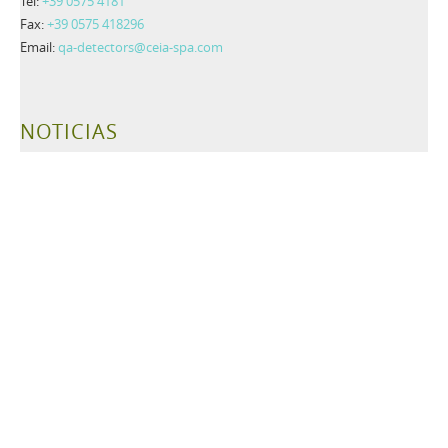
Tel:
+39 0575 4181
Fax:
+39 0575 418296
Email:
qa-detectors@ceia-spa.com
NOTICIAS
CEIA Launches Advanced THS/PH210® Metal Detector Series
with Full FDA Compliance
Más información>>
Innovative Valve System for Pharmaceutical Inspection
Applications: THS/PH210-FFV by CEIA
Más información>>
TAGS
Detectores de Metales
Detección industriales