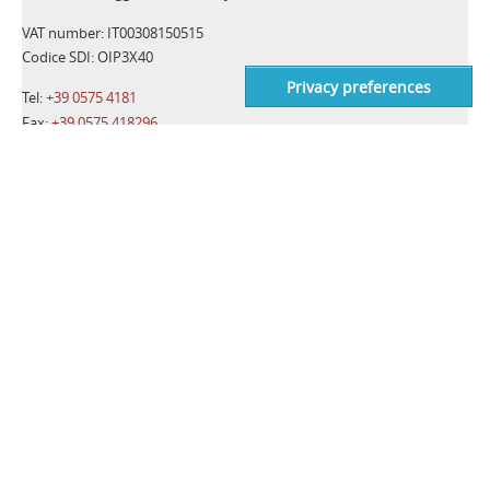
VAT number: IT00308150515
Codice SDI: OIP3X40
Tel:
+39 0575 4181
Fax:
+39 0575 418296
Email:
qa-detectors@ceia-spa.com
TAGS
Telemetri Anticollisione
Misura della distanza
Impostazioni digitali
Distanza