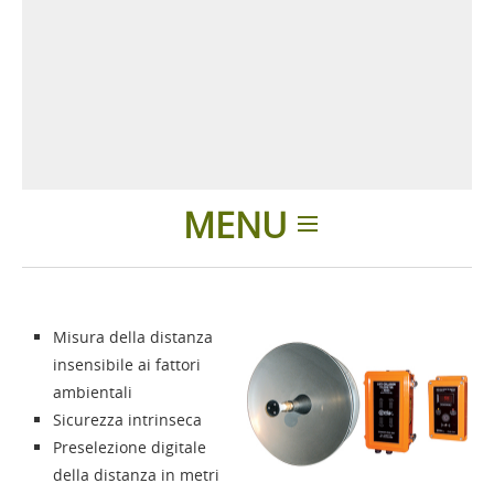
MENU
Home
Misura della distanza
Differenza
insensibile ai fattori
ambientali
Prodotti
Sicurezza intrinseca
Preselezione digitale
della distanza in metri
Presentazione