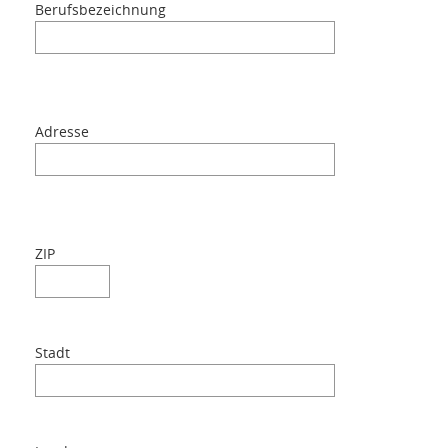
Berufsbezeichnung
Kontakte
Login
Adresse
Sprache
ZIP
Stadt