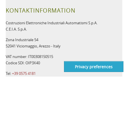
KONTAKTINFORMATION
Costruzioni Elettroniche Industriali Automatismi S.p.A.
C.E.I.A. S.p.A.
Zona Industriale 54
52041 Viciomaggio, Arezzo - Italy
VAT number: IT00308150515
Codice SDI: OIP3X40
Tel:
+39 0575 4181
Fax:
+39 0575 418296
Email:
qa-detectors@ceia-spa.com