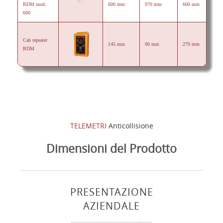
RDM mod.
600 mm
970 mm
600 mm
600
Cab repeater
145 mm
90 mm
270 mm
RDM
TELEMETRI
Anticollisione
Dimensioni del Prodotto
PRESENTAZIONE
AZIENDALE