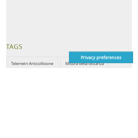
TAGS
Telemetri Anticollisione
Misura della distanza
Impostazioni digitali
Distanza
Facilità di installazione
Assenza di manutenzione periodica