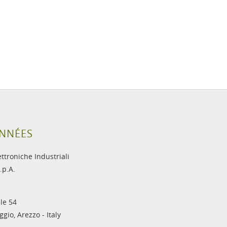
NNÉES
ettroniche Industriali
.p.A.
le 54
gio, Arezzo - Italy