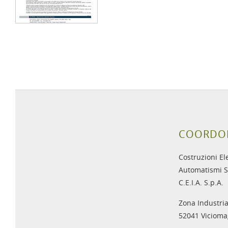
COORDO
Costruzioni El
Automatismi S
C.E.I.A. S.p.A.
Zona Industria
52041 Viciomag