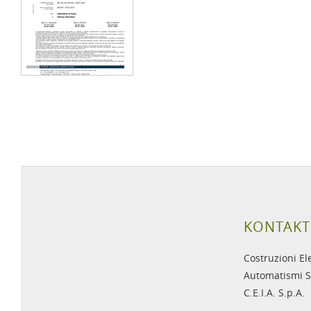
KONTAKT
Costruzioni El
Automatismi S
C.E.I.A. S.p.A.