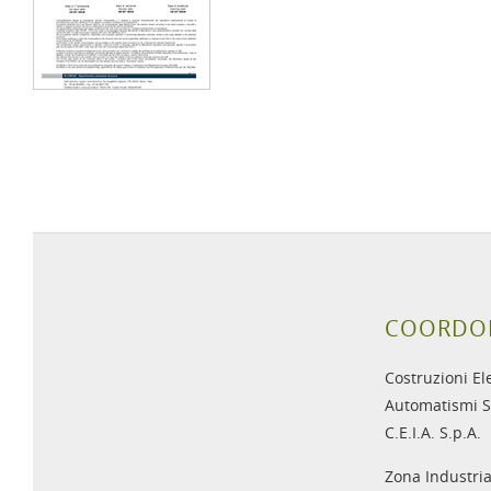
COORDO
Costruzioni El
Automatismi S
C.E.I.A. S.p.A.
Zona Industria