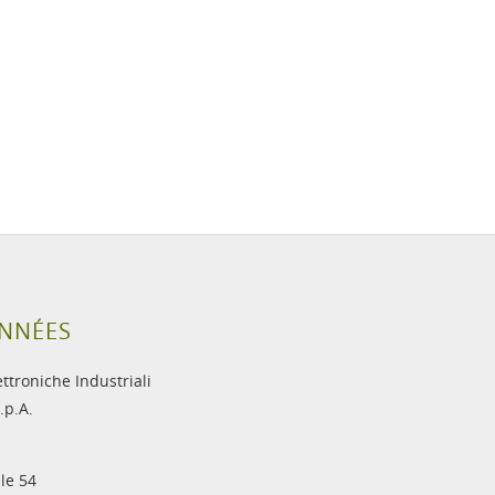
NNÉES
ettroniche Industriali
.p.A.
le 54