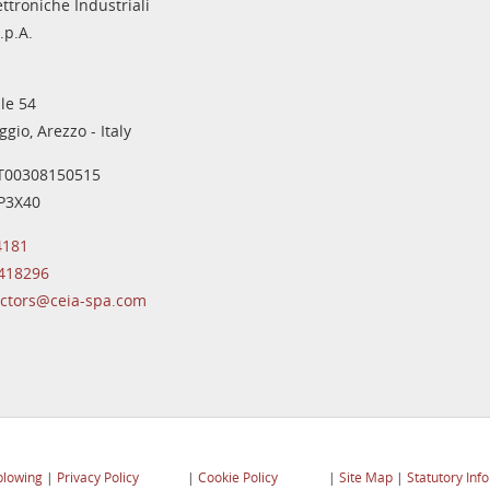
ettroniche Industriali
.p.A.
le 54
gio, Arezzo - Italy
IT00308150515
IP3X40
4181
 418296
ectors@ceia-spa.com
blowing
|
Privacy Policy
|
Cookie Policy
|
Site Map
|
Statutory Info