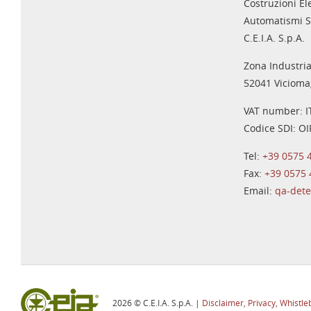
Costruzioni El
Automatismi S
C.E.I.A. S.p.A.
Zona Industria
52041 Viciomag
VAT number: 
Codice SDI: O
Tel:
+39 0575 
Fax:
+39 0575
Email:
qa-det
2026 © C.E.I.A. S.p.A. |
Disclaimer, Privacy, Whistle