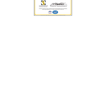
OFFIZIELLE VERTRETUNG
CEIA USA Ltd.
6336 Hudson Crossing Parkway
Hudson OH
44236 USA