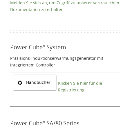
Melden Sie sich an, um Zugriff zu unserer vertraulichen
Produkte
Dokumentation zu erhalten.
Zubehör
Über uns
Power Cube
System
®
Präzisions-Induktionserwärmungsgenerator mit
Kontakte
integriertem Controller
Login
Handbücher
Klicken Sie hier für die
Registrierung
Sprache
Power Cube
SA/80 Series
®