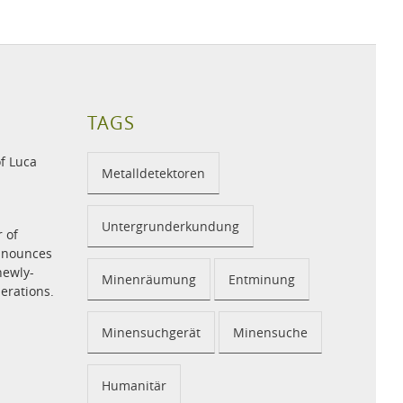
TAGS
f Luca
Metalldetektoren
Untergrunderkundung
r of
announces
newly-
Minenräumung
Entminung
perations.
Minensuchgerät
Minensuche
Humanitär