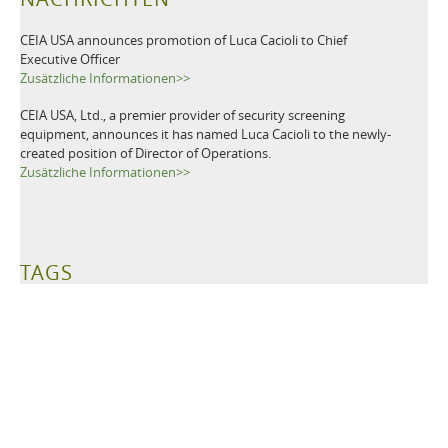
CEIA USA announces promotion of Luca Cacioli to Chief
Executive Officer
Zusätzliche Informationen>>
CEIA USA, Ltd., a premier provider of security screening
equipment, announces it has named Luca Cacioli to the newly-
created position of Director of Operations.
Zusätzliche Informationen>>
TAGS
Metalldetektoren
Untergrunderkundung
Minenräumung
Entminung
Minensuchgerät
Minensuche
Humanitär