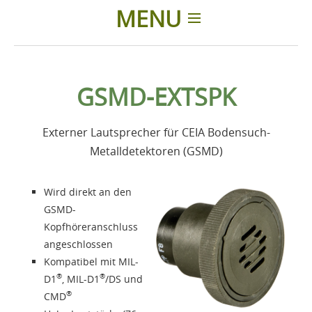
MENU
Einleitung
GSMD-EXTSPK
Produkte
Externer Lautsprecher für CEIA Bodensuch-
Zubehör
Metalldetektoren (GSMD)
Über uns
Wird direkt an den
GSMD-
Kontakte
Kopfhöreranschluss
angeschlossen
Kompatibel mit MIL-
Login
®
®
D1
, MIL-D1
/DS und
®
CMD