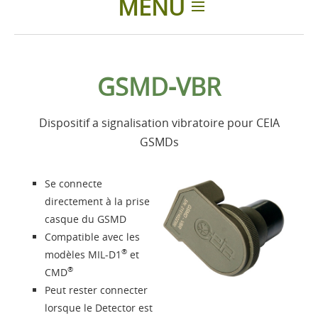
MENU
Introduction
GSMD-VBR
Produits
Dispositif a signalisation vibratoire pour CEIA
Accessoires
GSMDs
Présentation
Se connecte
directement à la prise
Contacts
casque du GSMD
Compatible avec les
®
modèles MIL-D1
et
Login
®
CMD
Peut rester connecter
Langue
lorsque le Detector est