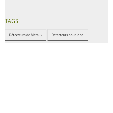
TAGS
Détecteurs de Métaux
Détecteurs pour le sol
Déminage
Enlèvement des mines
Détecteurs de mines
Détection de mines
Humanitaire