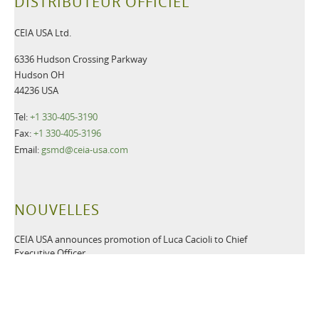
DISTRIBUTEUR OFFICIEL
CEIA USA Ltd.
6336 Hudson Crossing Parkway
Hudson OH
44236 USA
Tel:
+1 330-405-3190
Fax:
+1 330-405-3196
Email:
gsmd@ceia-usa.com
NOUVELLES
CEIA USA announces promotion of Luca Cacioli to Chief
Executive Officer
Plus d'informations>>
CEIA USA, Ltd., a premier provider of security screening
equipment, announces it has named Luca Cacioli to the newly-