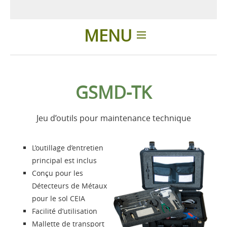
MENU
Introduction
GSMD-TK
Produits
Jeu d’outils pour maintenance technique
Accessoires
L’outillage d’entretien
Présentation
principal est inclus
Conçu pour les
Détecteurs de Métaux
Contacts
pour le sol CEIA
Facilité d’utilisation
Login
Mallette de transport