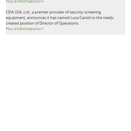
Plus d'informations>>
CEIA USA, Ltd., a premier provider of security screening
equipment, announces it has named Luca Cacioli to the newly-
created position of Director of Operations.
Plus d'informations>>
TAGS
Détecteurs de Métaux
Détecteurs pour le sol
Déminage
Enlèvement des mines
Détecteurs de mines
Détection de mines
Humanitaire