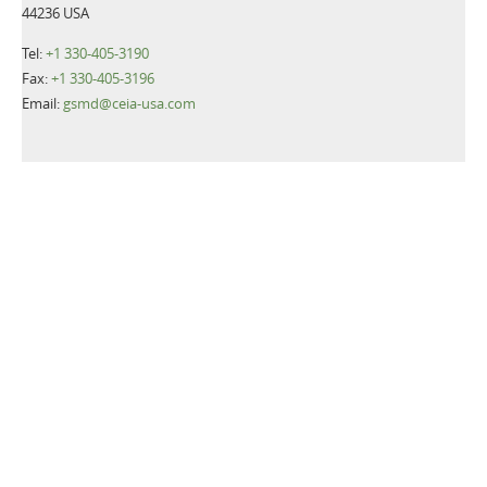
44236 USA
Tel:
+1 330-405-3190
Fax:
+1 330-405-3196
Email:
gsmd@ceia-usa.com
NACHRICHTEN
CEIA USA announces promotion of Luca Cacioli to Chief
Executive Officer
Zusätzliche Informationen>>
CEIA USA, Ltd., a premier provider of security screening
equipment, announces it has named Luca Cacioli to the newly-
created position of Director of Operations.
Zusätzliche Informationen>>