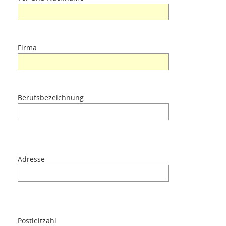
Produkte
Zubehör
Firma
Über uns
Berufsbezeichnung
Kontakte
Login
Adresse
Sprache
Postleitzahl