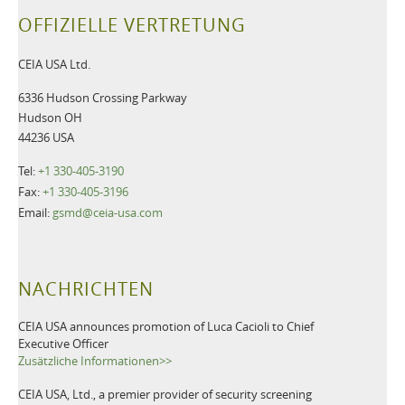
OFFIZIELLE VERTRETUNG
CEIA USA Ltd.
6336 Hudson Crossing Parkway
Hudson OH
44236 USA
Tel:
+1 330-405-3190
Fax:
+1 330-405-3196
Email:
gsmd@ceia-usa.com
NACHRICHTEN
CEIA USA announces promotion of Luca Cacioli to Chief
Executive Officer
Zusätzliche Informationen>>
CEIA USA, Ltd., a premier provider of security screening