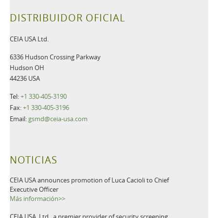
DISTRIBUIDOR OFICIAL
CEIA USA Ltd.
6336 Hudson Crossing Parkway
Hudson OH
44236 USA
Tel:
+1 330-405-3190
Fax:
+1 330-405-3196
Email:
gsmd@ceia-usa.com
NOTICIAS
CEIA USA announces promotion of Luca Cacioli to Chief
Executive Officer
Más información>>
CEIA USA, Ltd., a premier provider of security screening