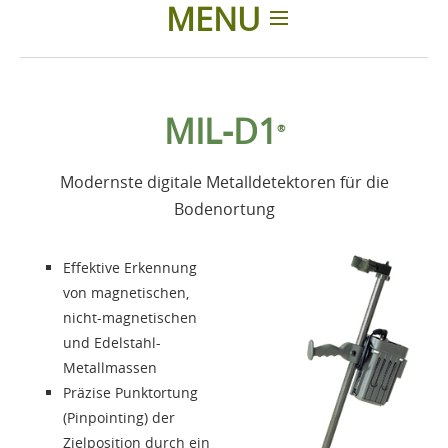
MENU
Einleitung
MIL-D1
®
Produkte
Modernste digitale Metalldetektoren für die
Zubehör
Bodenortung
Über uns
Effektive Erkennung
von magnetischen,
Kontakte
nicht-magnetischen
und Edelstahl-
Metallmassen
Login
Präzise Punktortung
(Pinpointing) der
Sprache
Zielposition durch ein