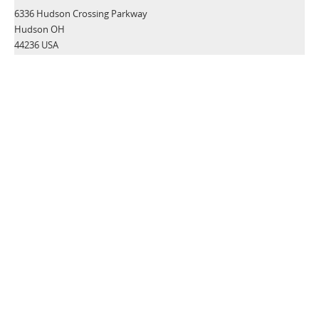
6336 Hudson Crossing Parkway
Hudson OH
44236 USA
Tel:
+1 330-405-3190
Fax:
+1 330-405-3196
Email:
gsmd@ceia-usa.com
NACHRICHTEN
CEIA USA announces promotion of Luca Cacioli to Chief
Executive Officer
Zusätzliche Informationen>>
CEIA USA, Ltd., a premier provider of security screening
equipment, announces it has named Luca Cacioli to the newly-
created position of Director of Operations.
Zusätzliche Informationen>>