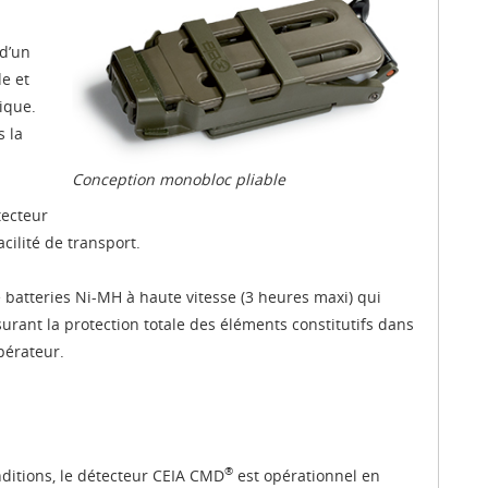
 d’un
e et
ique.
s la
Conception monobloc pliable
tecteur
ilité de transport.
batteries Ni-MH à haute vitesse (3 heures maxi) qui
surant la protection totale des éléments constitutifs dans
opérateur.
®
nditions, le détecteur CEIA CMD
est opérationnel en