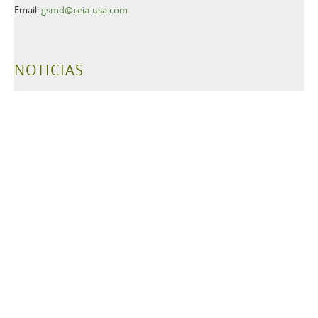
Email:
gsmd@ceia-usa.com
NOTICIAS
CEIA USA announces promotion of Luca Cacioli to Chief
Executive Officer
Más información>>
CEIA USA, Ltd., a premier provider of security screening
equipment, announces it has named Luca Cacioli to the newly-
created position of Director of Operations.
Más información>>
TAGS
Detectores de Metales
Bajo Tierra