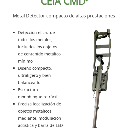
CEIA CMD
®
Productos
Metal Detector compacto de altas prestaciones
Accesorios
Detección eficaz de
Presentación
todos los metales,
incluidos los objetos
de contenido metálico
Contactos
mínimo
Diseño compacto,
Login
ultraligero y bien
balanceado
Lengua
Estructura
monobloque retráctil
Precisa localización de
objetos metálicos
mediante: modulación
acústica y barra de LED