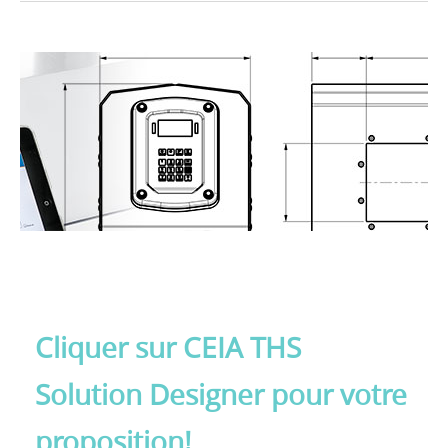
Introduction
Applications
Nouvelles
Présentation
Contacts
Solution Designer
Cliquer sur CEIA THS
Login
Solution Designer pour votre
proposition!