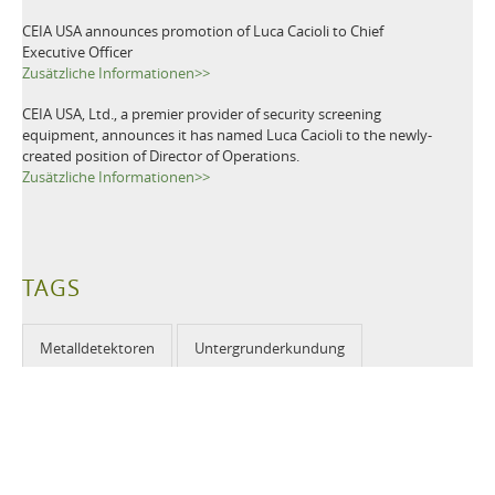
CEIA USA announces promotion of Luca Cacioli to Chief
Executive Officer
Zusätzliche Informationen>>
CEIA USA, Ltd., a premier provider of security screening
equipment, announces it has named Luca Cacioli to the newly-
created position of Director of Operations.
Zusätzliche Informationen>>
TAGS
Metalldetektoren
Untergrunderkundung
Minenräumung
Entminung
Minensuchgerät
Minensuche
Humanitär