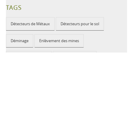
TAGS
Détecteurs de Métaux
Détecteurs pour le sol
Déminage
Enlèvement des mines
Détecteurs de mines
Détection de mines
Humanitaire
2026 © CEIA USA |
Disclaimer, Privacy, Whistleblowing
|
Privacy Policy
|
Cookie Policy
|
Site Map