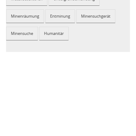
Minenräumung
Entminung
Minensuchgerät
Minensuche
Humanitär
2026 © CEIA USA |
Disclaimer, Privacy, Whistleblowing
|
Privacy Policy
|
Cookie Policy
|
Site Map
Your Privacy Choices
Notice at collection