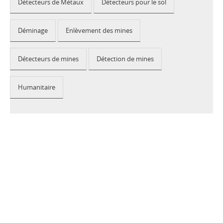
Détecteurs de Métaux
Détecteurs pour le sol
Déminage
Enlèvement des mines
Détecteurs de mines
Détection de mines
Humanitaire
2026 © CEIA USA |
Disclaimer, Privacy, Whistleblowing
|
Privacy Policy
|
Cookie Policy
|
Site Map