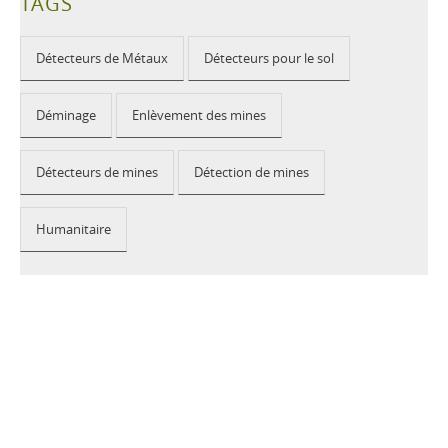
TAGS
Détecteurs de Métaux
Détecteurs pour le sol
Déminage
Enlèvement des mines
Détecteurs de mines
Détection de mines
Humanitaire
2026 © CEIA USA |
Disclaimer, Privacy, Whistleblowing
|
Privacy Policy
|
Cookie Policy
|
Site Map