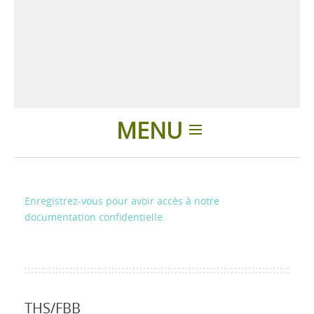
MENU
Introduction
Enregistrez-vous pour avoir accès à notre
Applications
documentation confidentielle.
Nouvelles
Présentation
THS/FBB