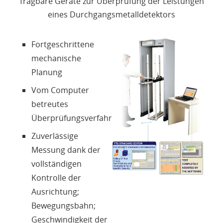
Tragbare Geräte zur Überprüfung der Leistungen
Produkte
eines Durchgangsmetalldetektors
Über uns
Fortgeschrittene
mechanische
Kontakte
Planung
Vom Computer
Login
betreutes
Überprüfungsverfahren
Sprache
Zuverlässige
Messung dank der
vollständigen
Kontrolle der
Ausrichtung;
Bewegungsbahn;
Geschwindigkeit der