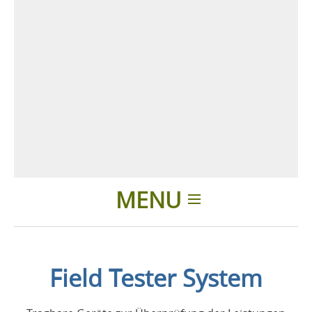
MENU
Einleitung
Field Tester System
Anwendungen