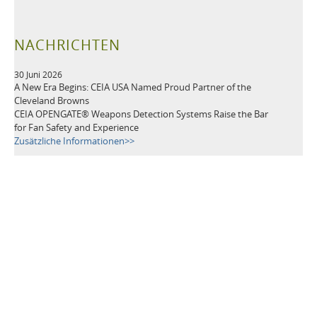
NACHRICHTEN
30 Juni 2026
A New Era Begins: CEIA USA Named Proud Partner of the
Cleveland Browns
CEIA OPENGATE® Weapons Detection Systems Raise the Bar
for Fan Safety and Experience
Zusätzliche Informationen>>
21 Mai 2026
Leading Security Technology Provider Launches Advanced
Detection Solutions for Law Enforcement, Correctional,
Healthcare, and K-12 School Facilities
Zusätzliche Informationen>>
TAGS