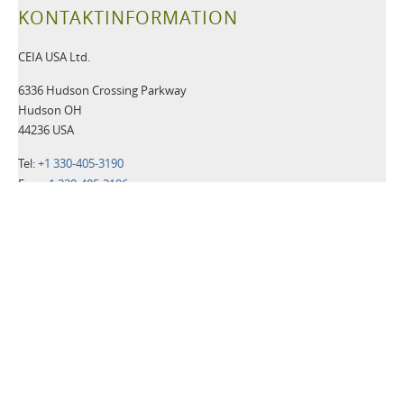
KONTAKTINFORMATION
CEIA USA Ltd.
6336 Hudson Crossing Parkway
Hudson OH
44236 USA
Tel:
+1 330-405-3190
Fax:
+1 330-405-3196
Email:
security@ceia-usa.com
NACHRICHTEN
30 Juni 2026
A New Era Begins: CEIA USA Named Proud Partner of the
Cleveland Browns
CEIA OPENGATE® Weapons Detection Systems Raise the Bar
for Fan Safety and Experience
Zusätzliche Informationen>>