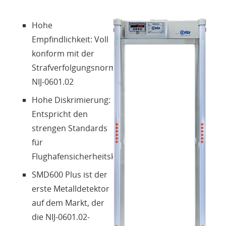
Über uns
Hohe
Empfindlichkeit: Voll
Kontakte
konform mit der
Strafverfolgungsnorm
Login
NIJ-0601.02
Hohe Diskrimierung:
Sprache
Entspricht den
strengen Standards
für
Flughafensicherheitskontrollen
SMD600 Plus ist der
erste Metalldetektor
auf dem Markt, der
die NIJ-0601.02-