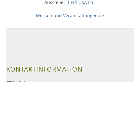
Aussteller:
CEIA USA Ltd.
Messen und Veranstaltungen >>
KONTAKTINFORMATION
CEIA USA Ltd.
6336 Hudson Crossing Parkway
Hudson OH
44236 USA
Tel:
+1 330-405-3190
Fax:
+1 330-405-3196
Email:
security@ceia-usa.com