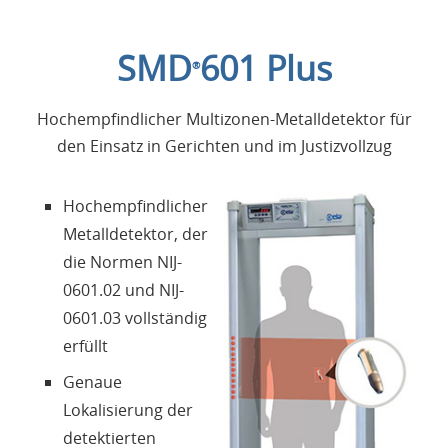
Einleitung
SMD
601 Plus
®
Anwendungen
Hochempfindlicher Multizonen-Metalldetektor für
Produkte
den Einsatz in Gerichten und im Justizvollzug
Über uns
Hochempfindlicher
Metalldetektor, der
Kontakte
die Normen NIJ-
0601.02 und NIJ-
Login
0601.03 vollständig
erfüllt
Sprache
Genaue
Lokalisierung der
detektierten