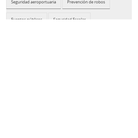
Seguridad aeroportuaria
Prevención de robos
Eventos públicos
Seguridad Escolar
Edificios públicos
2026 © CEIA USA |
Disclaimer, Privacy, Whistleblowing
|
Privacy Policy
|
Cookie Policy
|
Site Map
Your Privacy Choices