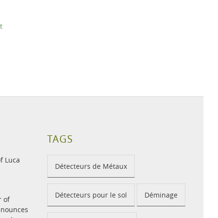
t
TAGS
f Luca
Détecteurs de Métaux
Détecteurs pour le sol
Déminage
r of
announces