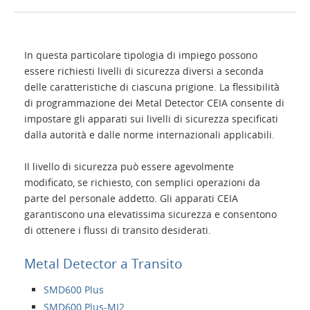
Home
In questa particolare tipologia di impiego possono
Applicazioni
essere richiesti livelli di sicurezza diversi a seconda
delle caratteristiche di ciascuna prigione. La flessibilità
di programmazione dei Metal Detector CEIA consente di
Prodotti
impostare gli apparati sui livelli di sicurezza specificati
dalla autorità e dalle norme internazionali applicabili.
Presentazione
Il livello di sicurezza può essere agevolmente
modificato, se richiesto, con semplici operazioni da
Contatti
parte del personale addetto. Gli apparati CEIA
garantiscono una elevatissima sicurezza e consentono
di ottenere i flussi di transito desiderati.
Login
Metal Detector a Transito
Lingua
SMD600 Plus
SMD600 Plus-MI2