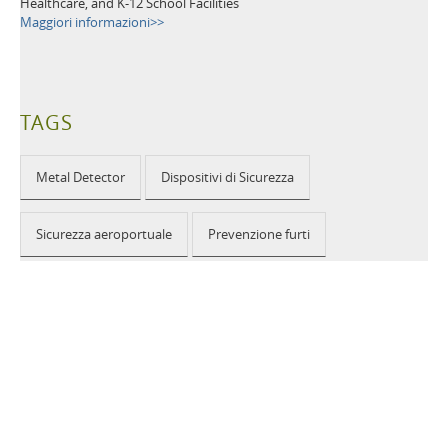
Healthcare, and K-12 School Facilities
Maggiori informazioni>>
TAGS
Metal Detector
Dispositivi di Sicurezza
Sicurezza aeroportuale
Prevenzione furti
Eventi pubblici
Sicurezza nella scuola
Edifici pubblici