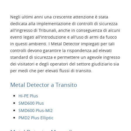
Home
Negli ultimi anni una crescente attenzione è stata
Applicazioni
dedicata alla implementazione di controlli di sicurezza
all'ingresso di Tribunali, anche in conseguenza di alcuni
eventi legati all'introduzione e all'uso di armi da fuoco
Prodotti
in questi ambienti. I Metal Detector impiegati per tali
controlli devono garantire la rispondenza ad elevati
Presentazione
standard di sicurezza e permettere un agevole ingresso
dei visitatori e degli operatori del settore giudiziario sia
per medi che per elevati flussi di transito.
Contatti
Metal Detector a Transito
Login
HI-PE Plus
SMD600 Plus
Lingua
SMD600 Plus-MI2
PMD2 Plus Elliptic