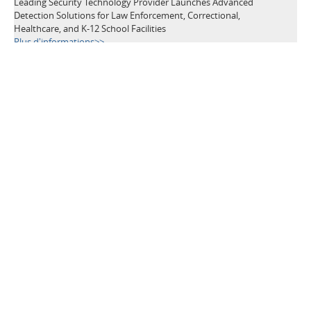
Leading Security Technology Provider Launches Advanced
Detection Solutions for Law Enforcement, Correctional,
Healthcare, and K-12 School Facilities
Plus d'informations>>
TAGS
Détecteurs de Métaux
Dispositifs de Sécurité
Sécurité dans les aéroports
Prévention des Pertes
Manifestations publiques
Sécurité à l'école
Bâtiments publics