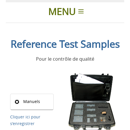
MENU
Introduction
Reference Test Samples
Applications
Pour le contrôle de qualité
Produits
Présentation
Contacts
Manuels
Login
Cliquer ici pour
s'enregistrer